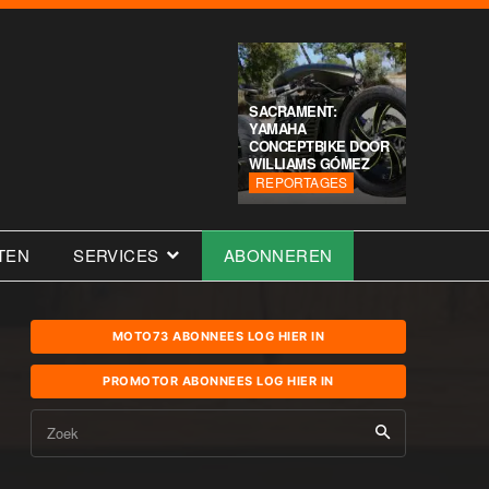
SACRAMENT:
YAMAHA
CONCEPTBIKE DOOR
WILLIAMS GÓMEZ
REPORTAGES
TEN
SERVICES
ABONNEREN
MOTO73 ABONNEES LOG HIER IN
PROMOTOR ABONNEES LOG HIER IN
Zoek