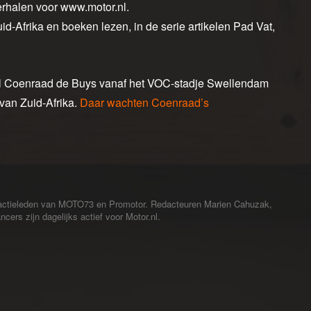
erhalen voor www.motor.nl.
uid-Afrika en boeken lezen, in de serie artikelen Pad Vat,
ebel Coenraad de Buys vanaf het VOC-stadje Swellendam
 van Zuid-Afrika.
Daar wachten Coenraad’s
redactieleden van MOTO73 en Promotor. Redacteuren Marien Cahuzak,
cers zijn dagelijks actief voor Motor.nl.