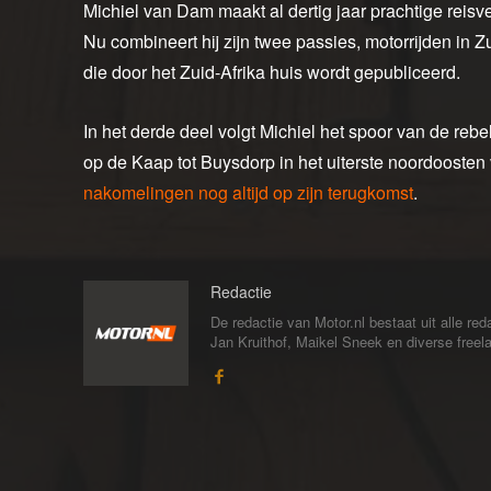
Michiel van Dam maakt al dertig jaar prachtige reisv
Nu combineert hij zijn twee passies, motorrijden in Z
die door het Zuid-Afrika huis wordt gepubliceerd.
In het derde deel volgt Michiel het spoor van de r
op de Kaap tot Buysdorp in het uiterste noordoosten
nakomelingen nog altijd op zijn terugkomst
.
Redactie
De redactie van Motor.nl bestaat uit alle 
Jan Kruithof, Maikel Sneek en diverse freelan