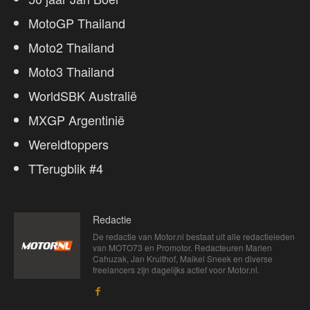
MotoGP Thailand
Moto2 Thailand
Moto3 Thailand
WorldSBK Australië
MXGP Argentinië
Wereldtoppers
TTerugblik #4
Redactie
De redactie van Motor.nl bestaat uit alle redactieleden
van MOTO73 en Promotor. Redacteuren Marien
Cahuzak, Jan Kruithof, Maikel Sneek en diverse
freelancers zijn dagelijks actief voor Motor.nl.