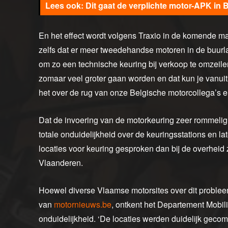
Dit gaat de verplichte motor-APK in 
En het effect wordt volgens Traxio in de komende m
zelfs dat er meer tweedehandse motoren in de buur
om zo een technische keuring bij verkoop te omzei
zomaar veel groter gaan worden en dat kun je vanuit 
het over de rug van onze Belgische motorcollega’s en
Dat de invoering van de motorkeuring zeer rommelig v
totale onduidelijkheid over de keuringsstations en la
locaties voor keuring gesproken dan bij de overheid
Vlaanderen.
Hoewel diverse Vlaamse motorsites over dit proble
van
motornieuws.be
, ontkent het Departement Mobi
onduidelijkheid. ‘De locaties werden duidelijk gecom