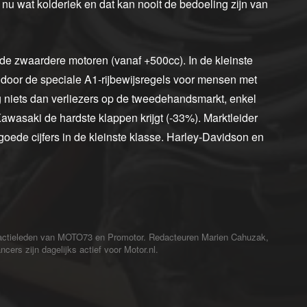
u wat kolderiek en dat kan nooit de bedoeling zijn van
 de zwaardere motoren (vanaf +500cc). In de kleinste
 door de speciale A1-rijbewijsregels voor mensen met
ig niets dan verliezers op de tweedehandsmarkt, enkel
awasaki de hardste klappen krijgt (-33%). Marktleider
oede cijfers in de kleinste klasse. Harley-Davidson en
redactieleden van MOTO73 en Promotor. Redacteuren Marien Cahuzak,
cers zijn dagelijks actief voor Motor.nl.