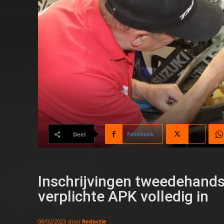
Facebook
X
Deel
Inschrijvingen tweedehands
verplichte APK volledig in
door
Redactie
08/02/2023