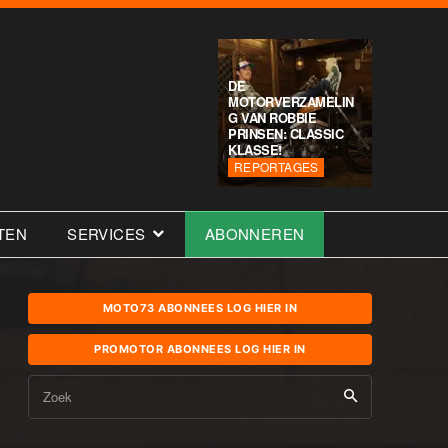
DE
MOTORVERZAMELIN
G VAN ROBBIE
PRINSEN: CLASSIC
KLASSE!
REPORTAGES
TEN
SERVICES
ABONNEREN
MOTO73 ABONNEES LOG HIER IN
PROMOTOR ABONNEES LOG HIER IN
Zoek