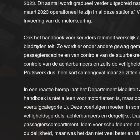
2023. Dit aantal wordt gradueel verder uitgebreid naa
maart 2023 operationeel te zijn in al deze stations.
invoering van de motorkeuring.
Ook het handboek voor keurders rammelt werkelijk aa
bladzijden telt. Zo wordt er onder andere gewag gem
passagierscabine en van controle van de stuurbekrac
controle van de achterbumpers en zelfs de veiligh
Prutswerk dus, heel kort samengevat maar ze zitten
In een reactie hierop laat het Departement Mobilite
handboek is niet alleen voor motorfietsen is, maar o
voertuigcategorie L). Deze voertuigen moeten in somm
veiligheidsgordels, achterbumpers en dergelijke. D
passagierscompartiment. Idem voor schuifdeuren en a
duidelijkheid, maar was het dan niet veel beter en s