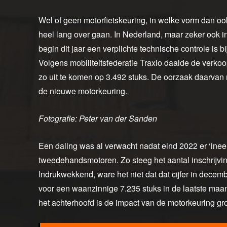
Wel of geen motorfietskeuring, in welke vorm dan ook
heel lang over gaan. In Nederland, maar zeker ook in
begin dit jaar een verplichte technische controle is
Volgens mobiliteitsfederatie Traxio daalde de verko
zo uit te komen op 3.492 stuks. De oorzaak daarvan 
de nieuwe motorkeuring.
Fotografie: Peter van der Sanden
Een daling was al verwacht nadat eind 2022 er ‘ine
tweedehandsmotoren. Zo steeg het aantal inschrijvi
Indrukwekkend, ware het niet dat dat cijfer in decem
voor een waanzinnige 7.235 stuks in de laatste maand
het achterhoofd is de impact van de motorkeuring groot