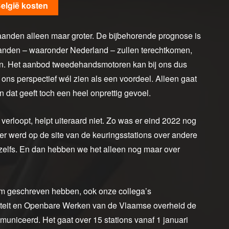
België kosten
aanden alleen maar groter. De bijbehorende prognose is
landen – waaronder Nederland – zullen terechtkomen,
len. Het aanbod tweedehandsmotoren kan bij ons dus
ons perspectief wél zien als een voordeel. Alleen gaat
 dat geeft toch een heel onprettig gevoel.
erloopt, helpt uiteraard niet. Zo was er eind 2022 nog
ter werd op de site van de keuringsstations over andere
 zelfs. En dan hebben we het alleen nog maar over
em geschreven hebben, ook onze collega’s
liteit en Openbare Werken van de Vlaamse overheid de
municeerd. Het gaat over 15 stations vanaf 1 januari