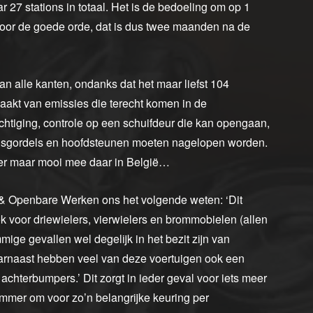
r 27 stations in totaal. Het is de bedoeling om op 1
’ Voor de goede orde, dat is dus twee maanden na de
n alle kanten, ondanks dat het maar liefst 104
aakt van emissies die terecht komen in de
htiging, controle op een schuifdeur die kan opengaan,
eidsgordels en hoofdsteunen moeten nagelopen worden.
 er maar mooi mee daar in België…
it & Openbare Werken ons het volgende weten: ‘Dit
ok voor driewielers, vierwielers en brommobielen (allen
ige gevallen wel degelijk in het bezit zijn van
aarnaast hebben veel van deze voertuigen ook een
chterbumpers.’ Dit zorgt in ieder geval voor iets meer
limmer om voor zo’n belangrijke keuring per