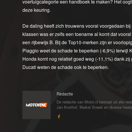
voertuigcategorie een handboek te maken? Het oogt n
deze keuring.
De daling heeft zich trouwens vooral voorgedaan bij
klassen was er zelfs een toename al komt dat vooral
een rijbewijs B. Bij de Top10-merken zijn er voorlop
Piaggio weet de schade te beperken (-6,9%) terwijl K
Honda komt nog relatief goed weg (-11,1%) dank zij g
Ducati weten de schade ook te beperken.
Redactie
De redactie van Motor.nl bestaat uit alle 
Jan Kruithof, Maikel Sneek en diverse freelan