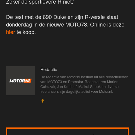
Zeker de sportievere R niet.’
De test met de 690 Duke en zijn R-versie staat
donderdag in de nieuwe MOTO73. Online is deze
hier
te koop.
Redactie
De redactie van Motor.nl bestaat uit alle redactieleden
van MOTO73 en Promotor. Redacteuren Marien
Cahuzak, Jan Kruithof, Maikel Sneek en diverse
freelancers zijn dagelijks actief voor Motor.nl.