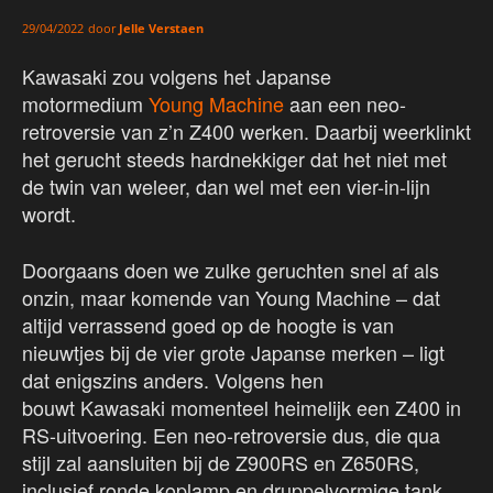
door
Jelle Verstaen
29/04/2022
Kawasaki zou volgens het Japanse
motormedium
Young Machine
aan een neo-
retroversie van z’n Z400 werken. Daarbij weerklinkt
het gerucht steeds hardnekkiger dat het niet met
de twin van weleer, dan wel met een vier-in-lijn
wordt.
Doorgaans doen we zulke geruchten snel af als
onzin, maar komende van Young Machine – dat
altijd verrassend goed op de hoogte is van
nieuwtjes bij de vier grote Japanse merken – ligt
dat enigszins anders. Volgens hen
bouwt Kawasaki momenteel heimelijk een Z400 in
RS-uitvoering. Een neo-retroversie dus, die qua
stijl zal aansluiten bij de Z900RS en Z650RS,
inclusief ronde koplamp en druppelvormige tank.