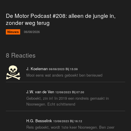
De Motor Podcast #208: alleen de jungle in,
zonder weg terug
Nieuws
06/08/2026
8 Reacties
J. Koeleman
08/08/2023 Bij 15:59
Mooi eens wat anders geboekt ben benieuwd
J.W. van de Ven
12/08/2023 Bij 07:30
Geboekt, zin in! In 2019 een rondreis gemaakt in
Noorwegen. Echt schitterend
H.G. Besselink
13/08/2023 Bij 16:12
Reis geboekt, wordt 1ste keer Noorwegen. Ben zeer