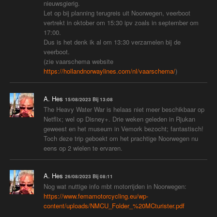
nieuwsgierig.
Let op bij planning terugreis uit Noorwegen, veerboot
vertrekt in oktober om 15:30 ipv zoals in september om
17:00.
Dus is het denk ik al om 13:30 verzamelen bij de
veerboot.
(zie vaarschema website
https://hollandnorwaylines.com/nl/vaarschema/
)
A. Hes
15/08/2023 Bij 13:08
The Heavy Water War is helaas niet meer beschikbaar op
Netflix; wel op Disney+. Drie weken geleden in Rjukan
geweest en het museum in Vemork bezocht; fantastisch!
Toch deze trip geboekt om het prachtige Noorwegen nu
eens op 2 wielen te ervaren.
A. Hes
26/08/2023 Bij 08:11
Nog wat nuttige info mbt motorrijden in Noorwegen:
https://www.femamotorcycling.eu/wp-
content/uploads/NMCU_Folder_%20MCturister.pdf