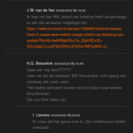
J.W. van de Ven
30/08/2023 Bij 16:39
Ik lees net dat HNL uitstel van betaling heeft aangevraagd
en dat alle afvaarten stilgelegd zijn:
https://www.rtvnoord.nl/nieuws/1059963/holland-norway-
lines-in-zwaar-weer-rederij-vraagt-uitstel-van-betaling-aan-
update?fbclid=IwAR0gHGlru7e_jDp0XEv20–
XSzOdqC1cxr0F6OZfKKzH-NTwTNFhzWXi-cc
H.G. Besselink
30/08/2023 Bij 16:46
Gaat reis nog door??????
Lees net dat de veerboot “MS Romantika” met ingang van
vandaag niet meer vaart.
“Het bedrijf adviseert klanten rond te kijken naar andere
ferrydiensten”
Dat zou flink balen zijn
I. Lievens
05/09/2023 Bij 20:02
Ik vrees dat het game over is. Zijn ondertussen failliet
verklaard.