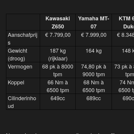
Kawasaki
Yamaha MT-
KTM 
Z650
07
Duk
Aanschafprij
€ 7.799,00
€ 7.999,00
€ 8.34
s
Gewicht
187 kg
164 kg
148 
(droog)
(rijklaar)
Vermogen
68 pk à 8000
74,80 pk à
73 pk à
tpm
9000 tpm
tp
Koppel
66 Nm à
68 Nm à
74 N
6500 tpm
6500 tpm
6500 
Cilinderinho
649cc
689cc
690c
ud