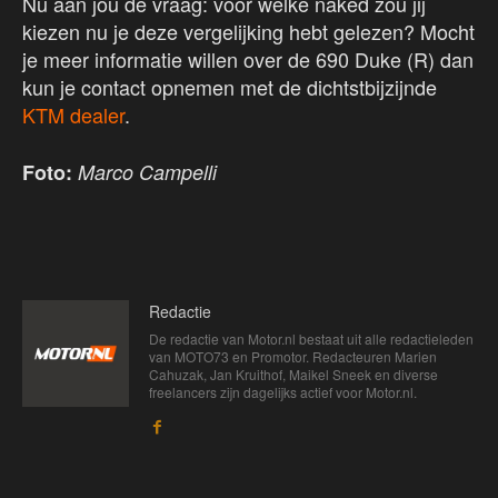
Nu aan jou de vraag: voor welke naked zou jij
kiezen nu je deze vergelijking hebt gelezen? Mocht
je meer informatie willen over de 690 Duke (R) dan
kun je contact opnemen met de dichtstbijzijnde
KTM dealer
.
Foto:
Marco Campelli
Redactie
De redactie van Motor.nl bestaat uit alle redactieleden
van MOTO73 en Promotor. Redacteuren Marien
Cahuzak, Jan Kruithof, Maikel Sneek en diverse
freelancers zijn dagelijks actief voor Motor.nl.