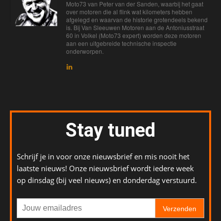
Moto73 van Peter van der Sanden, waarbij het gaat
over motoren die al flink wat kilometers hebben
afgelegd en waarvan de historie grotendeels bekend
is. Bij Van Sleeuwen Motoren aan de Antoniusstraat
60 in Volkel (Moto73 expert) worden deze motoren
aan een uitgebreide technische inspectie
onderworpen.
Stay tuned
Schrijf je in voor onze nieuwsbrief en mis nooit het
laatste nieuws! Onze nieuwsbrief wordt iedere week
op dinsdag (bij veel nieuws) en donderdag verstuurd.
Verzenden