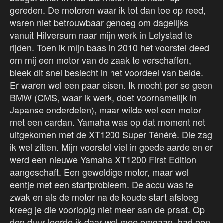
gereden. De motoren waar ik tot dan toe op reed,
waren niet betrouwbaar genoeg om dagelijks
vanuit Hilversum naar mijn werk in Lelystad te
rijden. Toen ik mijn baas in 2010 het voorstel deed
om mij een motor van de zaak te verschaffen,
bleek dit snel beslecht in het voordeel van beide.
Er waren wel een paar eisen. Ik mocht per se geen
BMW (CMS, waar ik werk, doet voornamelijk in
Japanse onderdelen), maar wilde wel een motor
met een cardan. Yamaha was op dat moment net
uitgekomen met de XT1200 Super Ténéré. Die zag
ik wel zitten. Mijn voorstel viel in goede aarde en er
werd een nieuwe Yamaha XT1200 First Edition
aangeschaft. Een geweldige motor, maar wel
eentje met een startprobleem. De accu was te
zwak en als de motor na de koude start afsloeg
kreeg je die voorlopig niet meer aan de praat. Op
den duur leerde ik daar wel mee omgaan, had een