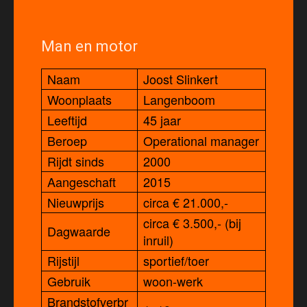
Man en motor
Naam
Joost Slinkert
Woonplaats
Langenboom
Leeftijd
45 jaar
Beroep
Operational manager
Rijdt sinds
2000
Aangeschaft
2015
Nieuwprijs
circa € 21.000,-
circa € 3.500,- (bij
Dagwaarde
inruil)
Rijstijl
sportief/toer
Gebruik
woon-werk
Brandstofverbr