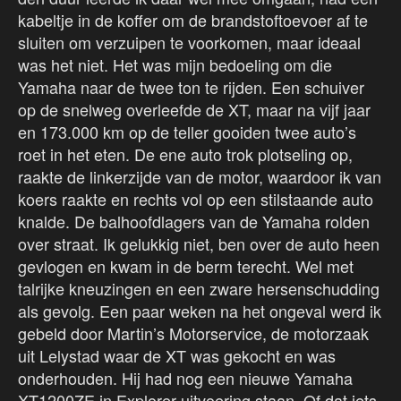
kabeltje in de koffer om de brandstoftoevoer af te
sluiten om verzuipen te voorkomen, maar ideaal
was het niet. Het was mijn bedoeling om die
Yamaha naar de twee ton te rijden. Een schuiver
op de snelweg overleefde de XT, maar na vijf jaar
en 173.000 km op de teller gooiden twee auto’s
roet in het eten. De ene auto trok plotseling op,
raakte de linkerzijde van de motor, waardoor ik van
koers raakte en rechts vol op een stilstaande auto
knalde. De balhoofdlagers van de Yamaha rolden
over straat. Ik gelukkig niet, ben over de auto heen
gevlogen en kwam in de berm terecht. Wel met
talrijke kneuzingen en een zware hersenschudding
als gevolg. Een paar weken na het ongeval werd ik
gebeld door Martin’s Motorservice, de motorzaak
uit Lelystad waar de XT was gekocht en was
onderhouden. Hij had nog een nieuwe Yamaha
XT1200ZE in Explorer-uitvoering staan. Of dat iets