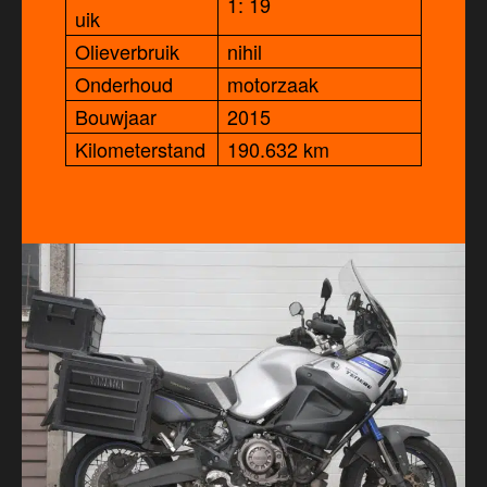
1: 19
uik
Olieverbruik
nihil
Onderhoud
motorzaak
Bouwjaar
2015
Kilometerstand
190.632 km