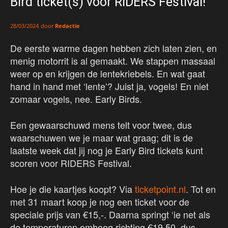
Bird ticket(s) voor RIDERS Festival!
door
Redactie
28/03/2024
De eerste warme dagen hebben zich laten zien, en
menig motorrit is al gemaakt. We stappen massaal
weer op en krijgen de lentekriebels. En wat gaat
hand in hand met ‘lente’? Juist ja, vogels! En niet
zomaar vogels, nee. Early Birds.
Een gewaarschuwd mens telt voor twee, dus
waarschuwen we je maar wat graag; dit is de
laatste week dat jij nog je Early Bird tickets kunt
scoren voor RIDERS Festival.
Hoe je die kaartjes koopt? Via
ticketpoint.nl
. Tot en
met 31 maart koop je nog een ticket voor de
speciale prijs van €15,-. Daarna springt ‘ie net als
de temperaturen omhoog richting €19,50, dus