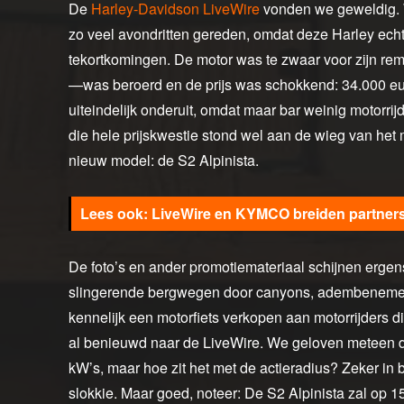
De
Harley-Davidson LiveWire
vonden we geweldig. 
zo veel avondritten gereden, omdat deze Harley echt 
tekortkomingen. De motor was te zwaar voor zijn remm
—was beroerd en de prijs was schokkend: 34.000 eur
uiteindelijk onderuit, omdat maar bar weinig motorri
die hele prijskwestie stond wel aan de wieg van het 
nieuw model: de S2 Alpinista.
LiveWire en KYMCO breiden partner
De foto’s en ander promotiemateriaal schijnen ergen
slingerende bergwegen door canyons, adembenemende 
kennelijk een motorfiets verkopen aan motorrijders d
al benieuwd naar de LiveWire. We geloven meteen dat
kW’s, maar hoe zit het met de actieradius? Zeker in 
slokkie. Maar goed, noteer: De S2 Alpinista zal op 1