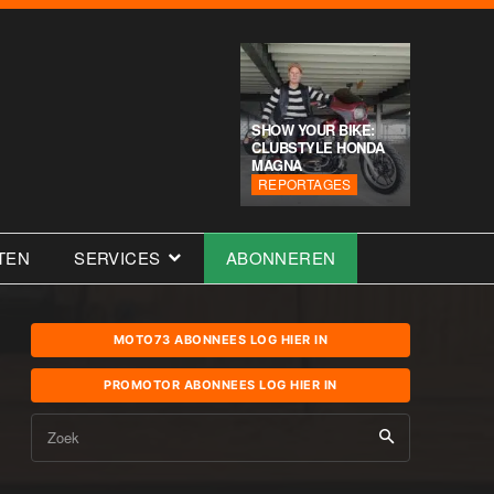
SHOW YOUR BIKE:
CLUBSTYLE HONDA
MAGNA
REPORTAGES
TEN
SERVICES
ABONNEREN
MOTO73 ABONNEES LOG HIER IN
PROMOTOR ABONNEES LOG HIER IN
Zoek