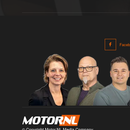
Faceb
© Copyright Motor.NL Media Company