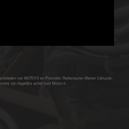
redactieleden van MOTO73 en Promotor. Redacteuren Marien Cahuzak,
cers zijn dagelijks actief voor Motor.nl.