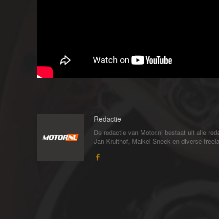
Redactie
De redactie van Motor.nl bestaat uit alle 
Jan Kruithof, Maikel Sneek en diverse freelan