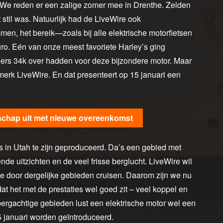
We reden er een zalige zomer mee in Drenthe. Zelden
stil was. Natuurlijk had de LiveWire ook
en, het bereik—zoals bij alle elektrische motorfietsen
o. Eén van onze meest favoriete Harley’s ging
jders 34k over hadden voor deze bijzondere motor. Maar
merk LiveWire. En dat presenteert op 15 januari een
schap uit met nieuwe overeenkomst
s in Utah te zijn geproduceerd. Da’s een gebied met
uitzichten en de veel frisse berglucht. LiveWire wil
ie door dergelijke gebieden cruisen. Daarom zijn we nu
 het met de prestaties wel goed zit – veel koppel en
bergachtige gebieden lust een elektrische motor wel een
5 januari worden geïntroduceerd.