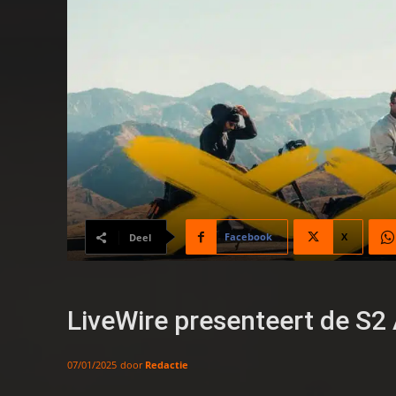
Facebook
X
Deel
LiveWire presenteert de S2 
door
Redactie
07/01/2025