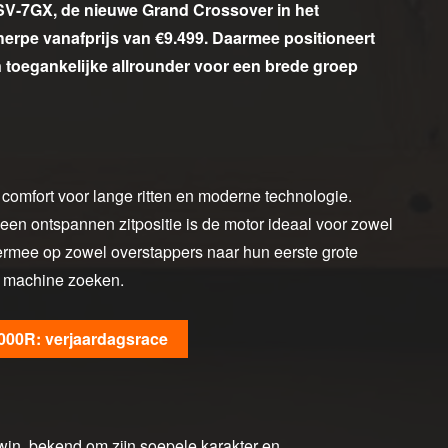
SV-7GX, de nieuwe Grand Crossover in het
erpe vanafprijs van €9.499. Daarmee positioneert
 toegankelijke allrounder voor een brede groep
omfort voor lange ritten en moderne technologie.
een ontspannen zitpositie is de motor ideaal voor zowel
hiermee op zowel overstappers naar hun eerste grote
ge machine zoeken.
000R: verjaardagsrace
win, bekend om zijn soepele karakter en