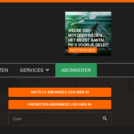
WELKE 2022-
MOTOREN BIEDEN
HET MEEST AANTAL
PK’S VOOR JE GELD?
REPORTAGES
TEN
SERVICES
ABONNEREN
MOTO73 ABONNEES LOG HIER IN
PROMOTOR ABONNEES LOG HIER IN
Zoek