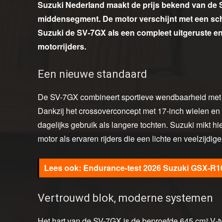
Suzuki Nederland maakt de prijs bekend van de 
middensegment. De motor verschijnt met een sch
Suzuki de SV-7GX als een compleet uitgeruste en
motorrijders.
Een nieuwe standaard
De SV-7GX combineert sportieve wendbaarheid met c
Dankzij het crossoverconcept met 17‑inch wielen en 
dagelijks gebruik als langere tochten. Suzuki mikt 
motor als ervaren rijders die een lichte en veelzijdi
Endurance-test 2026 Suzuki GSX-R1
Vertrouwd blok, moderne systemen
Het hart van de SV-7GX is de beproefde 645 cm³ V‑t