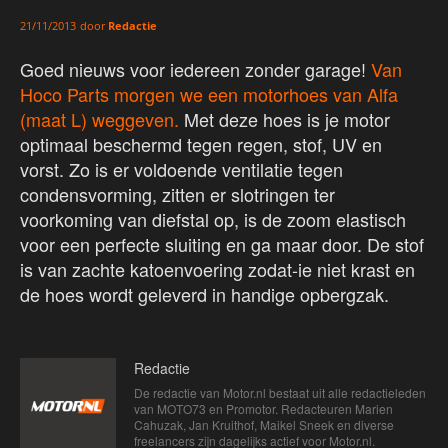
door
Redactie
21/11/2013
Goed nieuws voor iedereen zonder garage!
Van
Hoco Parts morgen we een motorhoes van Alfa
(maat L) weggeven.
Met deze hoes is je motor
optimaal beschermd tegen regen, stof, UV en
vorst. Zo is er voldoende ventilatie tegen
condensvorming, zitten er slotringen ter
voorkoming van diefstal op, is de zoom elastisch
voor een perfecte sluiting en ga maar door. De stof
is van zachte katoenvoering zodat-ie niet krast en
de hoes wordt geleverd in handige opbergzak.
Redactie
De redactie van Motor.nl bestaat uit alle redactieleden
van MOTO73 en Promotor. Redacteuren Marien
Cahuzak, Jan Kruithof, Maikel Sneek en diverse
freelancers zijn dagelijks actief voor Motor.nl.