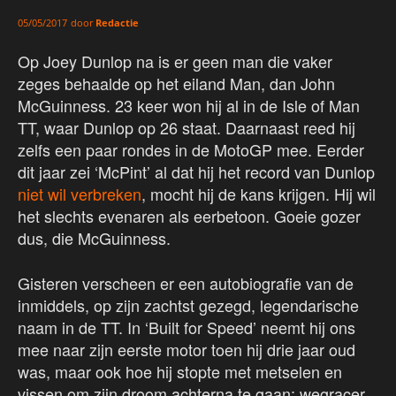
door
Redactie
05/05/2017
Op Joey Dunlop na is er geen man die vaker
zeges behaalde op het eiland Man, dan John
McGuinness. 23 keer won hij al in de Isle of Man
TT, waar Dunlop op 26 staat. Daarnaast reed hij
zelfs een paar rondes in de MotoGP mee. Eerder
dit jaar zei ‘McPint’ al dat hij het record van Dunlop
niet wil verbreken
, mocht hij de kans krijgen. Hij wil
het slechts evenaren als eerbetoon. Goeie gozer
dus, die McGuinness.
Gisteren verscheen er een autobiografie van de
inmiddels, op zijn zachtst gezegd, legendarische
naam in de TT. In ‘Built for Speed’ neemt hij ons
mee naar zijn eerste motor toen hij drie jaar oud
was, maar ook hoe hij stopte met metselen en
vissen om zijn droom achterna te gaan: wegracer