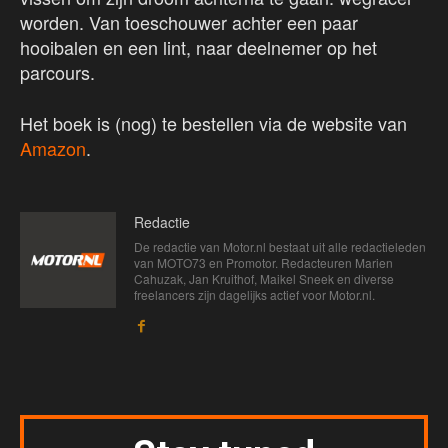
worden. Van toeschouwer achter een paar
hooibalen en een lint, naar deelnemer op het
parcours.
Het boek is (nog) te bestellen via de website van
Amazon
.
Redactie
De redactie van Motor.nl bestaat uit alle redactieleden
van MOTO73 en Promotor. Redacteuren Marien
Cahuzak, Jan Kruithof, Maikel Sneek en diverse
freelancers zijn dagelijks actief voor Motor.nl.