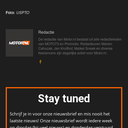
Foto
:
USPTO
Redactie
De redactie van Motor.nl bestaat uit alle redactieleden
van MOTO73 en Promotor. Redacteuren Marien
Cahuzak, Jan Kruithof, Maikel Sneek en diverse
freelancers zijn dagelijks actief voor Motor.nl.
Stay tuned
Schrijf je in voor onze nieuwsbrief en mis nooit het
laatste nieuws! Onze nieuwsbrief wordt iedere week
op dinsdag (bij veel nieuws) en donderdag verstuurd.