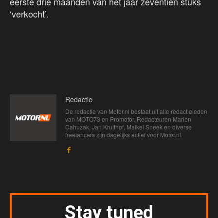
eerste drie maanden van het jaar zeventien stuks
‘verkocht’.
Redactie
De redactie van Motor.nl bestaat uit alle redactieleden
van MOTO73 en Promotor. Redacteuren Marien
Cahuzak, Jan Kruithof, Maikel Sneek en diverse
freelancers zijn dagelijks actief voor Motor.nl.
Stay tuned