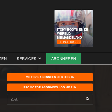
ITCHY BOOTS EN DE
WERELD:
NIEMANDSLAND
REPORTAGES
TEN
SERVICES
ABONNEREN
MOTO73 ABONNEES LOG HIER IN
PROMOTOR ABONNEES LOG HIER IN
Zoek