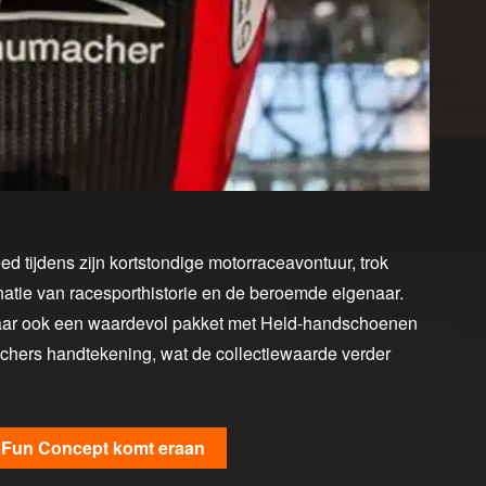
d tijdens zijn kortstondige motorraceavontuur, trok
tie van racesporthistorie en de beroemde eigenaar.
 maar ook een waardevol pakket met Held-handschoenen
hers handtekening, wat de collectiewaarde verder
V Fun Concept komt eraan