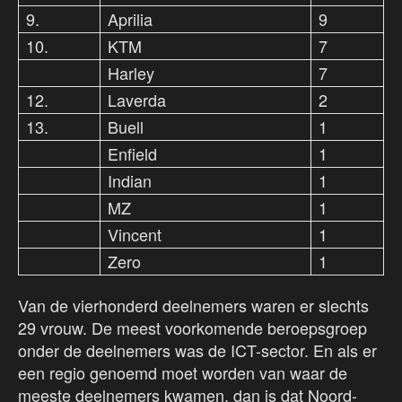
9.
Aprilia
9
10.
KTM
7
Harley
7
12.
Laverda
2
13.
Buell
1
Enfield
1
Indian
1
MZ
1
Vincent
1
Zero
1
Van de vierhonderd deelnemers waren er slechts
29 vrouw. De meest voorkomende beroepsgroep
onder de deelnemers was de ICT-sector. En als er
een regio genoemd moet worden van waar de
meeste deelnemers kwamen, dan is dat Noord-