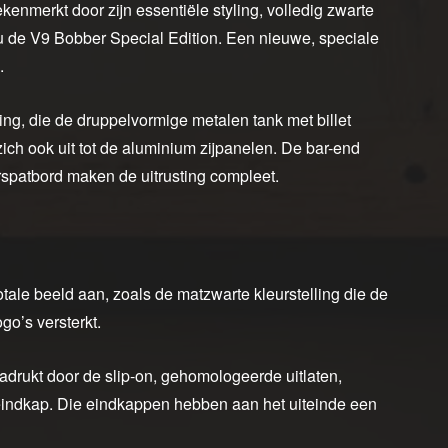
nmerkt door zijn essentiële styling, volledig zwarte
u de V9 Bobber Special Edition. Een nieuwe, speciale
.
ling, die de druppelvormige metalen tank met billet
 zich ook uit tot de aluminium zijpanelen. De bar-end
rspatbord maken de uitrusting compleet.
otale beeld aan, zoals de matzwarte kleurstelling die de
o’s versterkt.
rukt door de slip-on, gehomologeerde uitlaten,
indkap. Die eindkappen hebben aan het uiteinde een