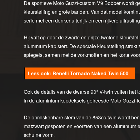
De sportieve Moto Guzzi-custom V9 Bobber wordt geke
kleurstelling en grote banden. Van dat model komt n
serie met een donker uiterlijk en een rijkere uitrusting
Hij valt op door de zwarte en grijze twotone kleurstel
aluminium kap siert. De speciale kleurstelling strekt
spiegels, samen met de vorkmoffen en het korte voo
Benelli Tornado Naked Twin 500
Ook de details van de dwarse 90° V-twin vullen het t
in de aluminium kopdeksels gefreesde Moto Guzzi-log
De onmiskenbare stem van de 853cc-twin wordt benad
matzwart gespoten en voorzien van een aluminium e
schuine vorm.