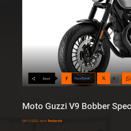
Facebook
X
Deel
Moto Guzzi V9 Bobber Specia
door
Redactie
08/11/2022