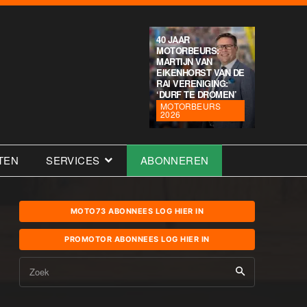
40 JAAR
MOTORBEURS:
MARTIJN VAN
EIKENHORST VAN DE
RAI VERENIGING:
‘DURF TE DROMEN’
MOTORBEURS
2026
TEN
SERVICES
ABONNEREN
MOTO73 ABONNEES LOG HIER IN
PROMOTOR ABONNEES LOG HIER IN
Zoek