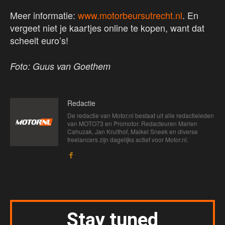
Meer informatie:
www.motorbeursutrecht.nl
. En
vergeet niet je kaartjes online te kopen, want dat
scheelt euro’s!
Foto: Guus van Goethem
Redactie
De redactie van Motor.nl bestaat uit alle redactieleden
van MOTO73 en Promotor. Redacteuren Marien
Cahuzak, Jan Kruithof, Maikel Sneek en diverse
freelancers zijn dagelijks actief voor Motor.nl.
Stay tuned