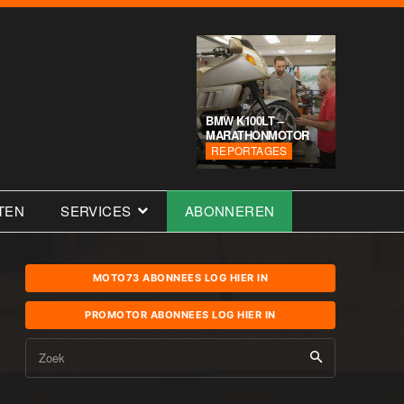
BMW K100LT –
MARATHONMOTOR
REPORTAGES
TEN
SERVICES
ABONNEREN
MOTO73 ABONNEES LOG HIER IN
PROMOTOR ABONNEES LOG HIER IN
Zoek