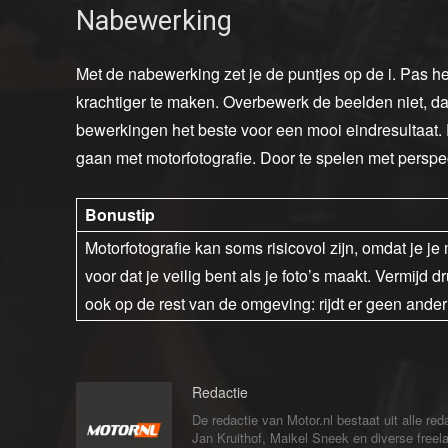
Nabewerking
Met de nabewerking zet je de puntjes op de i. Pas he
krachtiger te maken. Overbewerk de beelden niet, da
bewerkingen het beste voor een mooi eindresultaat. 
gaan met motorfotografie. Door te spelen met perspect
Bonustip
Motorfotografie kan soms risicovol zijn, omdat je j
voor dat je veilig bent als je foto’s maakt. Vermij
ook op de rest van de omgeving: rijdt er geen ander
Redactie
De redactie van Motor.nl bestaat uit alle 
Jan Kruithof, Maikel Sneek en diverse freelan