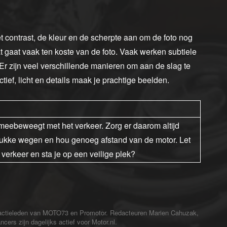
t contrast, de kleur en de scherpte aan om de foto nog
t gaat vaak ten koste van de foto. Vaak werken subtiele
Er zijn veel verschillende manieren om aan de slag te
ief, licht en details maak je prachtige beelden.
e meebeweegt met het verkeer. Zorg er daarom altijd
d drukke wegen en hou genoeg afstand van de motor. Let
 verkeer en sta je op een veilige plek?
redactieleden van MOTO73 en Promotor. Redacteuren Marien Cahuzak,
cers zijn dagelijks actief voor Motor.nl.