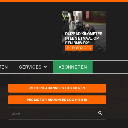
DUIZEND KILOMETER
IN EEN ETMAAL OP
EEN BMW R26
REPORTAGES
TEN
SERVICES
ABONNEREN
MOTO73 ABONNEES LOG HIER IN
PROMOTOR ABONNEES LOG HIER IN
Zoek