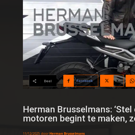
Facebook
X
Deel
Herman Brusselmans: ‘Stel 
motoren begint te maken, z
door
Herman Brusselmans
11/12/2025