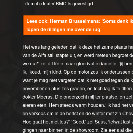
Triumph-dealer BMC is gevestigd.
Herman Brusselmans: ‘Soms denk ik n
lopen de rillingen me over de rug’
Het was lang geleden dat ik deze heilzame plaats ha
van de Alfa stil, stapte uit, en werd meteen begroe
we nu?’ zei dit frêle maar gloedvolle dametje, ‘jij ben
ik, ‘koud, mijn kind. Op de motor zou ik ondertussen b
want je mag niet vergeten dat ik niet goed tegen de
november en plus zes graden, en toch lag ik te rillen
dokter Moeras. Die onderzocht mij ter plaatse, en zei
eieren eten. Hem steeds warm houden.” Ik had het v
en verkoos om in de herfst en de winter met z’n Chevr
Hoe gaat het met jou?’ ‘Goed,’ zei Suus, ‘ietwat last
gingen naar binnen in de showroom. Zie eens al die 