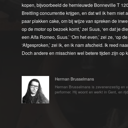
kopen, bijvoorbeeld de hernieuwde Bonneville T 120
Breitling concurrentie krijgen, en dat wil ik hem nie
paar plakken cake, om bij wijze van spreken de inwend
op de motor op bezoek komt,’ zei Suus, ‘en dat je die P
een Alfa Romeo, Suus.’ ‘Om het even,’ zei ze, ‘op de m
‘Afgesproken,’ zei ik, en ik nam afscheid. Ik reed na
Doch andere en misschien wel betere tijden zijn op 
Herman Brusselmans
Herman Brusselmans is zevenenzestig en veert
performer. Hij woont en werkt in Gent, en ri