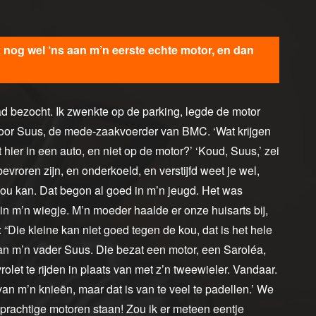
og wel ‘ns aan m’n eerste echte motor, en dan
d bezocht. Ik zwenkte op de parking, legde de motor
t door Suus, de mede-zaakvoerder van BMC. ‘Wat krijgen
t hier in een auto, en niet op de motor?’ ‘Koud, Suus,’ zei
evroren zijn, en onderkoeld, en verstijfd weet je wel,
 kou kan. Dat begon al goed in m’n jeugd. Het was
 in m’n wiegje. M’n moeder haalde er onze huisarts bij,
: “Die kleine kan niet goed tegen de kou, dat is het hele
an m’n vader Suus. Die bezat een motor, een Saroléa,
olet te rijden in plaats van met z’n tweewieler. Vandaar.
 van m’n knieën, maar dat is van te veel te padellen.’ We
prachtige motoren staan! Zou ik er meteen eentje