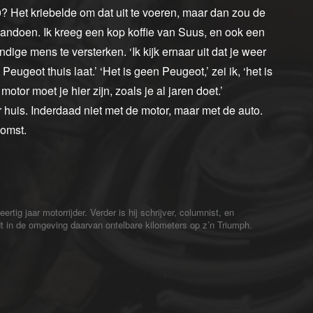
? Het kriebelde om dat uit te voeren, maar dan zou de
t aandoen. Ik kreeg een kop koffie van Suus, en ook een
ige mens te versterken. ‘Ik kijk ernaar uit dat je weer
eugeot thuis laat.’ ‘Het is geen Peugeot,’ zei ik, ‘het is
otor moet je hier zijn, zoals je al jaren doet.’
ar huis. Inderdaad niet met de motor, maar met de auto.
komst.
ig jaar motorrijder. Verder is hij schrijver, columnist, en
jdt in de omgeving daarvan ontelbare kilometers op z’n Triumph.