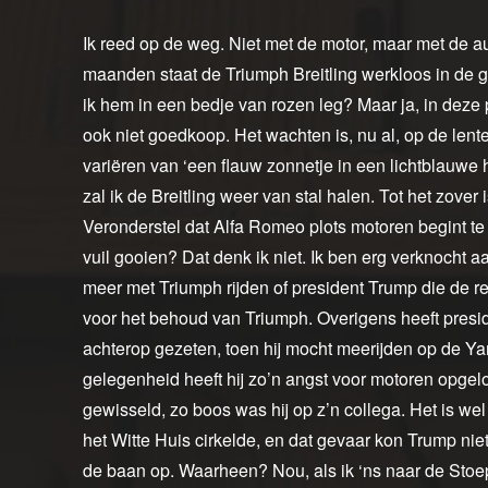
Ik reed op de weg. Niet met de motor, maar met de a
maanden staat de Triumph Breitling werkloos in de g
ik hem in een bedje van rozen leg? Maar ja, in deze p
ook niet goedkoop. Het wachten is, nu al, op de lent
variëren van ‘een flauw zonnetje in een lichtblauwe 
zal ik de Breitling weer van stal halen. Tot het zover
Veronderstel dat Alfa Romeo plots motoren begint te 
vuil gooien? Dat denk ik niet. Ik ben erg verknocht 
meer met Triumph rijden of president Trump die de res
voor het behoud van Triumph. Overigens heeft presid
achterop gezeten, toen hij mocht meerijden op de Ya
gelegenheid heeft hij zo’n angst voor motoren opgel
gewisseld, zo boos was hij op z’n collega. Het is we
het Witte Huis cirkelde, en dat gevaar kon Trump ni
de baan op. Waarheen? Nou, als ik ‘ns naar de Sto