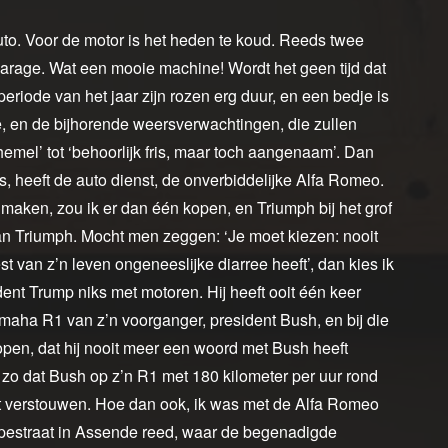
uto. Voor de motor is het heden te koud. Reeds twee
arage. Wat een mooie machine! Wordt het geen tijd dat
eriode van het jaar zijn rozen erg duur, en een bedje is
e, en de bijhorende weersverwachtingen, die zullen
hemel’ tot ‘behoorlijk fris, maar toch aangenaam’. Dan
 is, heeft de auto dienst, de onverbiddelijke Alfa Romeo.
maken, zou ik er dan één kopen, en Triumph bij het grof
aan Triumph. Mocht men zeggen: ‘Je moet kiezen: nooit
t van z’n leven ongeneeslijke diarree heeft’, dan kies ik
ent Trump niks met motoren. Hij heeft ooit één keer
maha R1 van z’n voorganger, president Bush, en bij die
open, dat hij nooit meer een woord met Bush heeft
l zo dat Bush op z’n R1 met 180 kilometer per uur rond
et verstouwen. Hoe dan ook, ik was met de Alfa Romeo
epestraat in Assende reed, waar de begenadigde