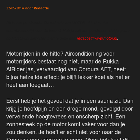
door
Redactie
22/05/2014
Dit is een persbericht. De redactie van MOTOR.nl is dus niet
verantwoordelijk voor de inhoud. Heb je zelf een persbericht dat je graag
op MOTOR.nl ziet? Dan mail je deze naar
redactie@www.motor.nl
.
Motorrijden in de hitte? Airconditioning voor
motorrijders bestaat nog niet, maar de Rukka
AiRider jas, vervaardigd van Cordura AFT, heeft
bijna hetzelfde effect: je blijft lekker koel als het er
heet aan toegaat…
Eerst heb je het gevoel dat je in een sauna zit. Dan
krijg je hoofdpijn en een droge mond, gevolgd door
vervelende hoogtevrees en onscherp zicht. Een
zonnesteek op de motor komt vaker voor dan je
zou denken. Je hoeft er echt niet voor naar de
Spaanse augustuszon te gaan. Maar betekent dit,