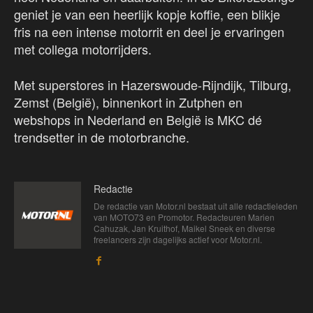
geniet je van een heerlijk kopje koffie, een blikje
fris na een intense motorrit en deel je ervaringen
met collega motorrijders.
Met superstores in Hazerswoude-Rijndijk, Tilburg,
Zemst (België), binnenkort in Zutphen en
webshops in Nederland en België is MKC dé
trendsetter in de motorbranche.
Redactie
De redactie van Motor.nl bestaat uit alle redactieleden
van MOTO73 en Promotor. Redacteuren Marien
Cahuzak, Jan Kruithof, Maikel Sneek en diverse
freelancers zijn dagelijks actief voor Motor.nl.