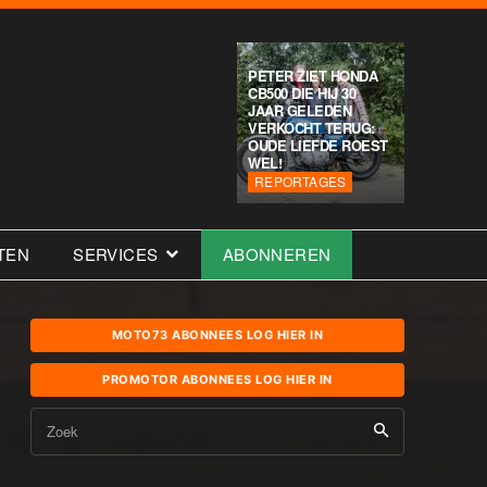
PETER ZIET HONDA
CB500 DIE HIJ 30
JAAR GELEDEN
VERKOCHT TERUG:
OUDE LIEFDE ROEST
WEL!
REPORTAGES
TEN
SERVICES
ABONNEREN
MOTO73 ABONNEES LOG HIER IN
PROMOTOR ABONNEES LOG HIER IN
Zoek