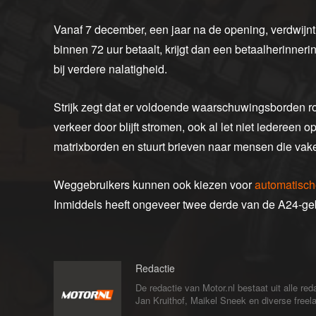
Vanaf 7 december, een jaar na de opening, verdwijnt 
binnen 72 uur betaalt, krijgt dan een betaalherinneri
bij verdere nalatigheid.
Strijk zegt dat er voldoende waarschuwingsborden ro
verkeer door blijft stromen, ook al let niet iedereen
matrixborden en stuurt brieven naar mensen die vak
Weggebruikers kunnen ook kiezen voor
automatisch
Inmiddels heeft ongeveer twee derde van de A24-geb
Redactie
De redactie van Motor.nl bestaat uit alle 
Jan Kruithof, Maikel Sneek en diverse freelan