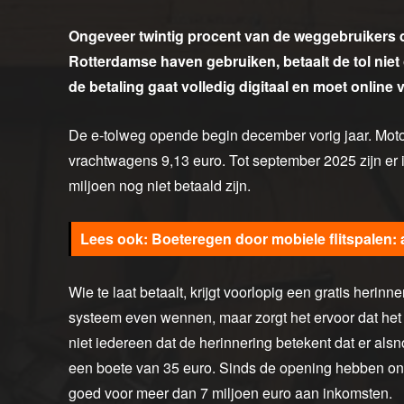
Ongeveer twintig procent van de weggebruikers 
Rotterdamse haven gebruiken, betaalt de tol niet 
de betaling gaat volledig digitaal en moet online v
De e-tolweg opende begin december vorig jaar. Motor
vrachtwagens 9,13 euro. Tot september 2025 zijn er in
miljoen nog niet betaald zijn.
Boeteregen door mobiele flitspalen:
Wie te laat betaalt, krijgt voorlopig een gratis herin
systeem even wennen, maar zorgt het ervoor dat het ve
niet iedereen dat de herinnering betekent dat er alsno
een boete van 35 euro. Sinds de opening hebben o
goed voor meer dan 7 miljoen euro aan inkomsten.