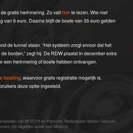
de gratis herinnering. Zo valt
hier
te lezen. Wie niet
ng van 9 euro. Daarna blijft de boete van 35 euro gelden
nd de tunnel staan. “Het systeem zorgt ervoor dat het
 op de borden,” zegt hij. De RDW plaatst in december extra
er een herinnering of boete hebben ontvangen.
e betaling
, waarvoor gratis registratie mogelijk is.
ruikers deze optie ingesteld.
redactieleden van MOTO73 en Promotor. Redacteuren Marien Cahuzak,
cers zijn dagelijks actief voor Motor.nl.