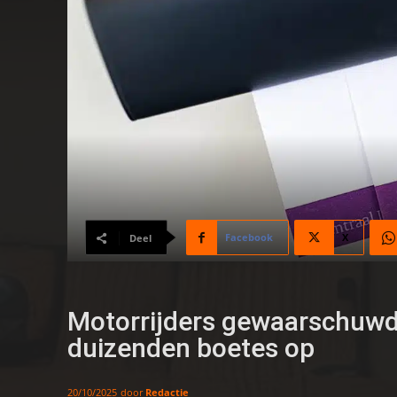
Facebook
X
Deel
Motorrijders gewaarschuwd: 
duizenden boetes op
door
Redactie
20/10/2025