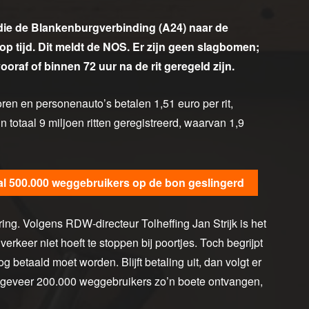
die de Blankenburgverbinding (A24) naar de
op tijd. Dit meldt de NOS. Er zijn geen slagbomen;
ooraf of binnen 72 uur na de rit geregeld zijn.
en en personenauto’s betalen 1,51 euro per rit,
 totaal 9 miljoen ritten geregistreerd, waarvan 1,9
 al 500.000 weggebruikers op de bon geslingerd
nering. Volgens RDW-directeur Tolheffing Jan Strijk is het
rkeer niet hoeft te stoppen bij poortjes. Toch begrijpt
g betaald moet worden. Blijft betaling uit, dan volgt er
ngeveer 200.000 weggebruikers zo’n boete ontvangen,