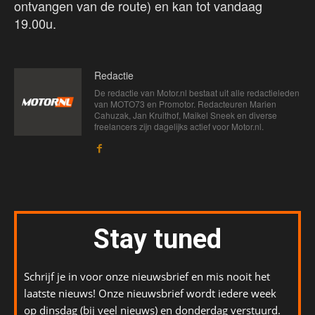
ontvangen van de route) en kan tot vandaag
19.00u.
Redactie
De redactie van Motor.nl bestaat uit alle redactieleden
van MOTO73 en Promotor. Redacteuren Marien
Cahuzak, Jan Kruithof, Maikel Sneek en diverse
freelancers zijn dagelijks actief voor Motor.nl.
Stay tuned
Schrijf je in voor onze nieuwsbrief en mis nooit het
laatste nieuws! Onze nieuwsbrief wordt iedere week
op dinsdag (bij veel nieuws) en donderdag verstuurd.