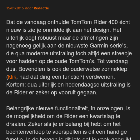
door
Redactie
15/01/2015
Dat de vandaag onthulde TomTom Rider 400 écht
nieuw is zie je onmiddelijk aan het design. Het
uiterlijk oogt robuust maar de afmetingen zijn
nagenoeg gelijk aan de nieuwste Garmin-serie’s,
die qua moderne uitstraling toch altijd een streepje
voor hadden op de oude TomTom’s. Tot vandaag
dus. Bovendien is ook de ouderwetse zonneklep
(
klik
, had dat ding een functie?) verdwenen.
Kortom: qua uiterlijk en hedendaagse uitstraling is
de Rider er zeker op vooruit gegaan.
Belangrijke nieuwe functionaliteit, in onze ogen, is
de mogelijkheid om de Rider een kwartslag te
draaien. Zeker als je er belang bij hebt om het
bochtenverloop te voorspellen is dit een handige
functie. In de bergen is dit iets dat je vaak gebruikt.