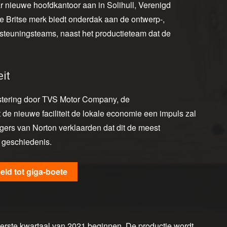
ar nieuwe hoofdkantoor aan in Solihull, Verenigd
he Britse merk biedt onderdak aan de ontwerp-,
rsteuningsteams, naast het productieteam dat de
it
estering door TVS Motor Company, de
de nieuwe faciliteit de lokale economie een impuls zal
rs van Norton verklaarden dat dit de meest
e geschiedenis.
eeld tot giga-boete
erste kwartaal van 2021 beginnen. De productie wordt