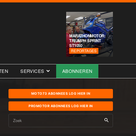
MARATHONMOTOR:
TRIUMPH SPRINT
ST1050
REPORTAGES
TEN
SERVICES
ABONNEREN
MOTO73 ABONNEES LOG HIER IN
PROMOTOR ABONNEES LOG HIER IN
Zoek