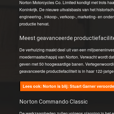
Norton Motorcycles Co. Limited kondigt met trots ha
Koninkrijk. De nieuwe uitvalsbasis van het historisc
engineering-, inkoop-, verkoop-, marketing- en onde
productie hervat.
Meest geavanceerde productiefacilite
De verhuizing maakt deel uit van een miljoeneninv
moedermaatschappij van Norton. Verwacht wordt dat 
geven met 50 hoogwaardige banen. Vertegenwoordige
geavanceerde productiefaciliteit is in haar 122-jarig
Norton is blij: Stuart Garner veroord
Norton Commando Classic
De werkzaamheden zullen volgens planning in het e