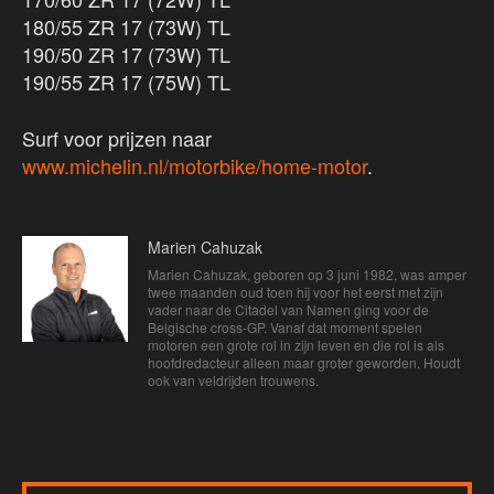
180/55 ZR 17 (73W) TL
190/50 ZR 17 (73W) TL
190/55 ZR 17 (75W) TL
Surf voor prijzen naar
www.michelin.nl/motorbike/home-motor
.
Marien Cahuzak
Marien Cahuzak, geboren op 3 juni 1982, was amper
twee maanden oud toen hij voor het eerst met zijn
vader naar de Citadel van Namen ging voor de
Belgische cross-GP. Vanaf dat moment spelen
motoren een grote rol in zijn leven en die rol is als
hoofdredacteur alleen maar groter geworden. Houdt
ook van veldrijden trouwens.