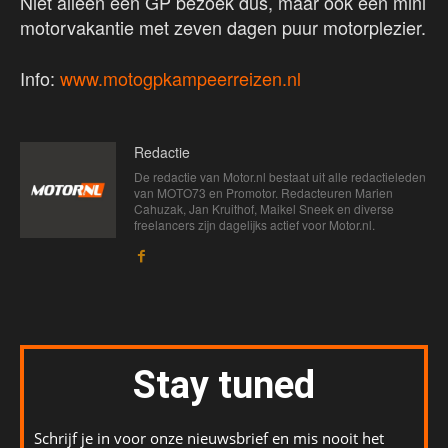
Niet alleen een GP bezoek dus, maar ook een mini
motorvakantie met zeven dagen puur motorplezier.
Info:
www.motogpkampeerreizen.nl
Redactie
De redactie van Motor.nl bestaat uit alle redactieleden
van MOTO73 en Promotor. Redacteuren Marien
Cahuzak, Jan Kruithof, Maikel Sneek en diverse
freelancers zijn dagelijks actief voor Motor.nl.
Stay tuned
Schrijf je in voor onze nieuwsbrief en mis nooit het