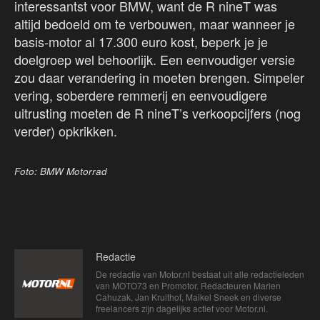
interessantst voor BMW, want de R nineT was
altijd bedoeld om te verbouwen, maar wanneer je
basis-motor al 17.300 euro kost, beperk je je
doelgroep wel behoorlijk. Een eenvoudiger versie
zou daar verandering in moeten brengen. Simpeler
vering, soberdere remmerij en eenvoudigere
uitrusting moeten de R nineT’s verkoopcijfers (nog
verder) opkrikken.
Foto: BMW Motorrad
Redactie
De redactie van Motor.nl bestaat uit alle redactieleden
van MOTO73 en Promotor. Redacteuren Marien
Cahuzak, Jan Kruithof, Maikel Sneek en diverse
freelancers zijn dagelijks actief voor Motor.nl.