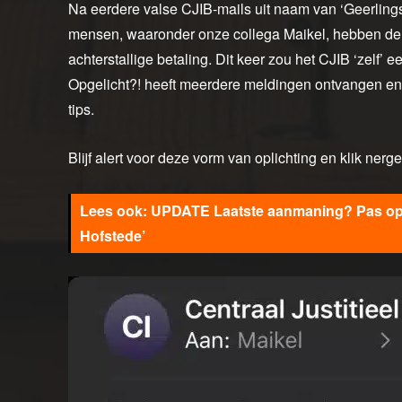
Na eerdere valse CJIB-mails uit naam van ‘Geerlings
mensen, waaronder onze collega Maikel, hebben de
achterstallige betaling. Dit keer zou het CJIB ‘zel
Opgelicht?! heeft meerdere meldingen ontvangen e
tips.
Blijf alert voor deze vorm van oplichting en klik nerg
UPDATE Laatste aanmaning? Pas op v
Hofstede’