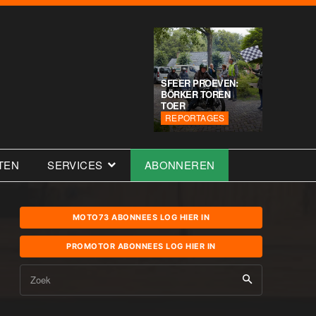
SFEER PROEVEN:
BÖRKER TOREN
TOER
REPORTAGES
TEN
SERVICES
ABONNEREN
MOTO73 ABONNEES LOG HIER IN
PROMOTOR ABONNEES LOG HIER IN
Zoek