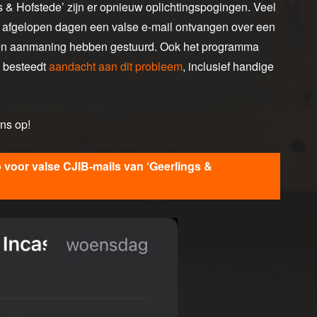
 & Hofstede’ zijn er opnieuw oplichtingspogingen. Veel
 afgelopen dagen een valse e-mail ontvangen over een
f’ een aanmaning hebben gestuurd. Ook het programma
n besteedt
aandacht aan dit probleem
, inclusief handige
ens op!
oor valse CJIB-mails van ‘Geerlings &