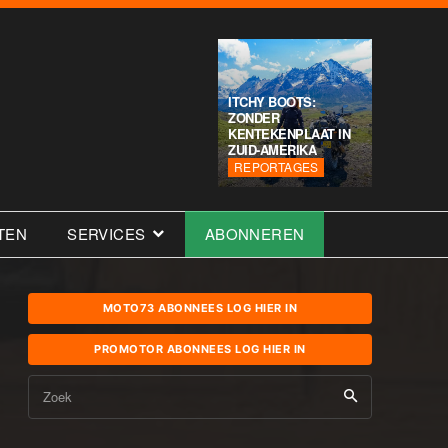
ITCHY BOOTS:
ZONDER
KENTEKENPLAAT IN
ZUID-AMERIKA
REPORTAGES
TEN
SERVICES
ABONNEREN
MOTO73 ABONNEES LOG HIER IN
PROMOTOR ABONNEES LOG HIER IN
Zoek