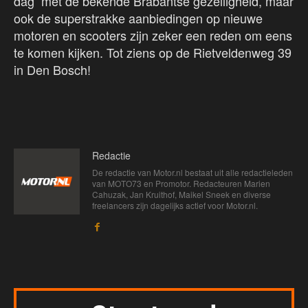
dag met de bekende Brabantse gezelligheid, maar
ook de superstrakke aanbiedingen op nieuwe
motoren en scooters zijn zeker een reden om eens
te komen kijken. Tot ziens op de Rietveldenweg 39
in Den Bosch!
Redactie
De redactie van Motor.nl bestaat uit alle redactieleden
van MOTO73 en Promotor. Redacteuren Marien
Cahuzak, Jan Kruithof, Maikel Sneek en diverse
freelancers zijn dagelijks actief voor Motor.nl.