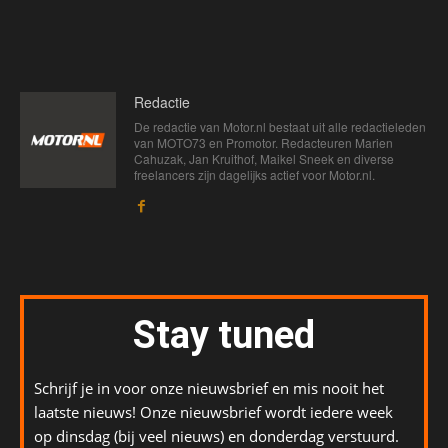
Redactie
De redactie van Motor.nl bestaat uit alle redactieleden
van MOTO73 en Promotor. Redacteuren Marien
Cahuzak, Jan Kruithof, Maikel Sneek en diverse
freelancers zijn dagelijks actief voor Motor.nl.
Stay tuned
Schrijf je in voor onze nieuwsbrief en mis nooit het
laatste nieuws! Onze nieuwsbrief wordt iedere week
op dinsdag (bij veel nieuws) en donderdag verstuurd.