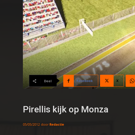
Facebook
X
Deel
Pirellis kijk op Monza
door
Redactie
05/05/2012