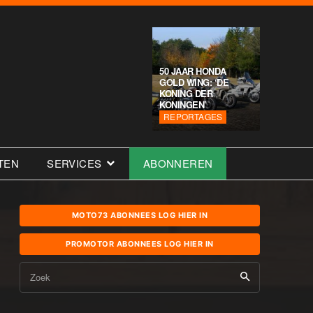
50 JAAR HONDA
GOLD WING: ‘DE
KONING DER
KONINGEN’
REPORTAGES
TEN
SERVICES
ABONNEREN
MOTO73 ABONNEES LOG HIER IN
PROMOTOR ABONNEES LOG HIER IN
Zoek