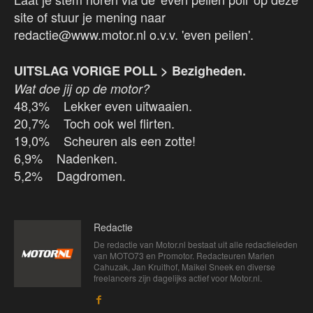
site of stuur je mening naar
redactie@www.motor.nl o.v.v. 'even peilen'.
UITSLAG VORIGE POLL > Bezigheden.
Wat doe jij op de motor?
48,3% Lekker even uitwaaien.
20,7% Toch ook wel flirten.
19,0% Scheuren als een zotte!
6,9% Nadenken.
5,2% Dagdromen.
Redactie
De redactie van Motor.nl bestaat uit alle redactieleden
van MOTO73 en Promotor. Redacteuren Marien
Cahuzak, Jan Kruithof, Maikel Sneek en diverse
freelancers zijn dagelijks actief voor Motor.nl.