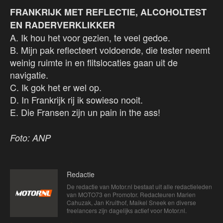
FRANKRIJK MET REFLECTIE, ALCOHOLTEST
EN RADERVERKLIKKER
A. Ik hou het voor gezien, te veel gedoe.
B. Mijn pak reflecteert voldoende, die tester neemt
weinig ruimte in en flitslocaties gaan uit de
navigatie.
C. Ik gok het er wel op.
D. In Frankrijk rij ik sowieso nooit.
E. Die Fransen zijn un pain in the ass!
Foto: ANP
Redactie
De redactie van Motor.nl bestaat uit alle redactieleden
van MOTO73 en Promotor. Redacteuren Marien
Cahuzak, Jan Kruithof, Maikel Sneek en diverse
freelancers zijn dagelijks actief voor Motor.nl.