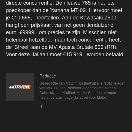
directe concurrentie. De nieuwe 765 is net iets
goedkoper dan de Yamaha MT-09. Hiervoor moet
je €10.699,- neertellen. Aan de Kawasaki Z900
hangt een prijskaart van net geen tienduizend
euro. €9999,- om precies te zijn. Misschien niet
helemaal hetzelfde, maar toch concurrentie heeft
de ‘Street’ aan de MV Agusta Brutale 800 (RR).
Voor deze Italiaan moet €15.919,- worden betaald.
Redactie
De redactie van Motor.nl bestaat uit alle redactieleden
van MOTO73 en Promotor. Redacteuren Marien
Cahuzak, Jan Kruithof, Maikel Sneek en diverse
freelancers zijn dagelijks actief voor Motor.nl.