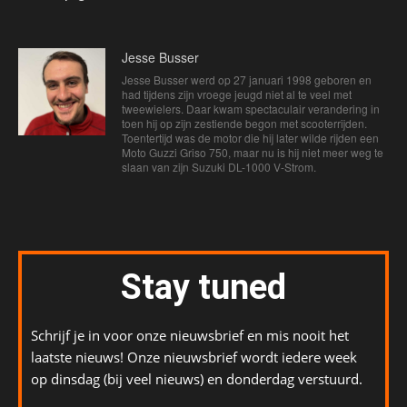
Jesse Busser
Jesse Busser werd op 27 januari 1998 geboren en
had tijdens zijn vroege jeugd niet al te veel met
tweewielers. Daar kwam spectaculair verandering in
toen hij op zijn zestiende begon met scooterrijden.
Toentertijd was de motor die hij later wilde rijden een
Moto Guzzi Griso 750, maar nu is hij niet meer weg te
slaan van zijn Suzuki DL-1000 V-Strom.
Stay tuned
Schrijf je in voor onze nieuwsbrief en mis nooit het
laatste nieuws! Onze nieuwsbrief wordt iedere week
op dinsdag (bij veel nieuws) en donderdag verstuurd.