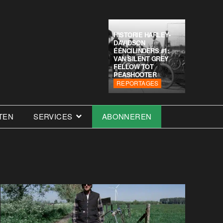
HISTORIE HARLEY-
DAVIDSON
ÉÉNCILINDERS #1:
VAN SILENT GREY
FELLOW TOT
PEASHOOTER
REPORTAGES
TEN
SERVICES
ABONNEREN