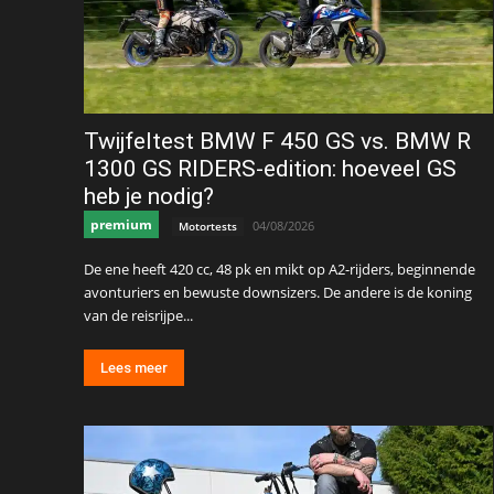
Twijfeltest BMW F 450 GS vs. BMW R
1300 GS RIDERS-edition: hoeveel GS
heb je nodig?
premium
04/08/2026
Motortests
De ene heeft 420 cc, 48 pk en mikt op A2-rijders, beginnende
avonturiers en bewuste downsizers. De andere is de koning
van de reisrijpe...
Lees meer