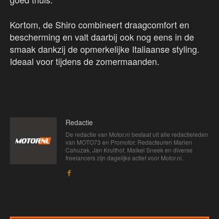
Kortom, de Shiro combineert draagcomfort en
bescherming en valt daarbij ook nog eens in de
smaak dankzij de opmerkelijke Italiaanse styling.
Ideaal voor tijdens de zomermaanden.
Redactie
De redactie van Motor.nl bestaat uit alle redactieleden
van MOTO73 en Promotor. Redacteuren Marien
Cahuzak, Jan Kruithof, Maikel Sneek en diverse
freelancers zijn dagelijks actief voor Motor.nl.