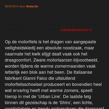
door
Redactie
08/07/2014
Dit is een persbericht. De redactie van MOTOR.nl is dus niet
verantwoordelijk voor de inhoud. Heb je zelf een persbericht dat je graag
op MOTOR.nl ziet? Dan mail je deze naar
redactie@www.motor.nl
.
Op de motorfiets is het dragen van aangepaste
veiligheidskledij een absolute noodzaak, maar
naarmate het kwik stijgt daalt vaak ook het
draagcomfort. Zware motorlaarzen bijvoorbeeld,
worden tijdens de warme zomermaanden vaak
letterlijk een blok aan het been. De Italiaanse
fabrikant Gianni Falco die uitsluitend
motorfietsschoeisel produceert en bovendien heel
wat ervaring heeft met warme zomers, speelt
hierop in met de ‘Urban Line’. De laatste telg
binnen dit gezelschap is de ‘Shiro’, een lichte,
comfortabele en trendy motorschoen die daarnaast