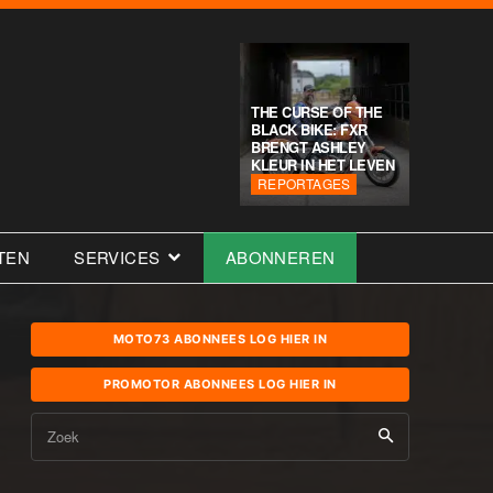
THE CURSE OF THE
BLACK BIKE: FXR
BRENGT ASHLEY
KLEUR IN HET LEVEN
REPORTAGES
TEN
SERVICES
ABONNEREN
MOTO73 ABONNEES LOG HIER IN
PROMOTOR ABONNEES LOG HIER IN
Zoek