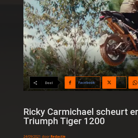
Facebook
X
Deel
Ricky Carmichael scheurt e
Triumph Tiger 1200
door
Redactie
24/09/2021