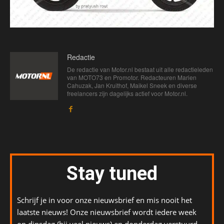
Redactie
De redactie van Motor.nl bestaat uit alle redactieleden
van MOTO73 en Promotor. Redacteuren Marien
Cahuzak, Jan Kruithof, Maikel Sneek en diverse
freelancers zijn dagelijks actief voor Motor.nl.
Stay tuned
Schrijf je in voor onze nieuwsbrief en mis nooit het
laatste nieuws! Onze nieuwsbrief wordt iedere week