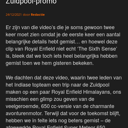
Zuidpool-promo
door
Redactie
24/12/2021
Er zijn van die video’s die je soms gewoon twee
keer moet zien omdat je de eerste keer een aantal
belangrijke details hebt gemist… en hoewel deze
clip van Royal Enfield niet echt ‘The Sixth Sense’
is, bleek dat we toch iets heel belangrijks hebben
gemist toen we hem gisteren bekeken.
We dachten dat deze video, waarin twee leden van
het Indiase topteam een trip naar de Zuidpool
maken op een paar Royal Enfield Himalayans, ons
misschien een glimp zou geven van de
veelgeroemde, 650 cc-versie van de charmante
avonturenmotor. Terwijl dat voor de toekomst blijft,
hebben we in feite iets nog beters gemist – de
afgewerkte Royal Enfield Super Meteor 650.