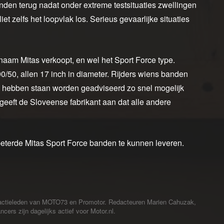
den terug nadat onder extreme testsituaties zwellingen
et zelfs het loopvlak los. Serieus gevaarlijke situaties
aam Mitas verkoopt, en wel het Sport Force type.
/50, allen 17 inch in diameter. Rijders wiens banden
d hebben staan worden geadviseerd zo snel mogelijk
geeft de Sloveense fabrikant aan dat alle andere
beterde Mitas Sport Force banden te kunnen leveren.
redactieleden van MOTO73 en Promotor. Redacteuren Marien Cahuzak,
cers zijn dagelijks actief voor Motor.nl.