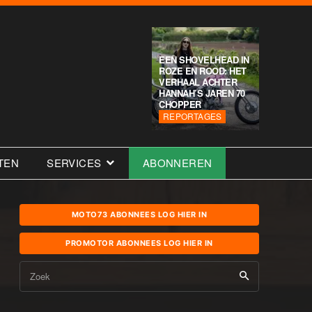
EEN SHOVELHEAD IN
ROZE EN ROOD: HET
VERHAAL ACHTER
HANNAH’S JAREN 70
CHOPPER
REPORTAGES
TEN
SERVICES
ABONNEREN
MOTO73 ABONNEES LOG HIER IN
PROMOTOR ABONNEES LOG HIER IN
Zoek