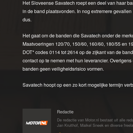
Het Sloveense Savatech roept een deel van haar ban
in de band plaatsvonden. In nog extremere gevallen li
dus.
Het gaat om de banden die Savatech onder de merkn
Maatvoeringen 120/70, 150/60, 160/60, 180/55 en 190
DOT* codes 0114 tot 2614 op de zijkant van de ban
contact op te nemen met hun leverancier. Overigens 
banden geen veiligheidsrisico vormen.
Savatech hoopt op een zo kort mogelijke termijn ver
Redactie
De redactie van Motor.nl bestaat uit alle 
Jan Kruithof, Maikel Sneek en diverse freelan