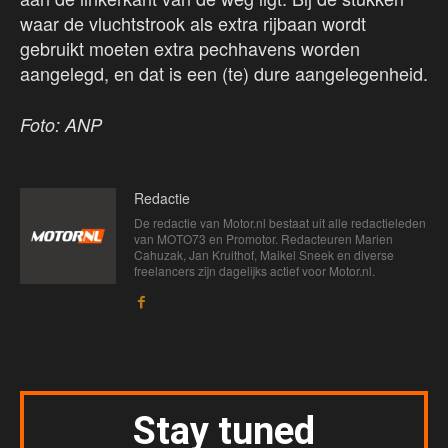
waar de vluchtstrook als extra rijbaan wordt
gebruikt moeten extra pechhavens worden
aangelegd, en dat is een (te) dure aangelegenheid.
Foto: ANP
Redactie
De redactie van Motor.nl bestaat uit alle redactieleden
van MOTO73 en Promotor. Redacteuren Marien
Cahuzak, Jan Kruithof, Maikel Sneek en diverse
freelancers zijn dagelijks actief voor Motor.nl.
Stay tuned