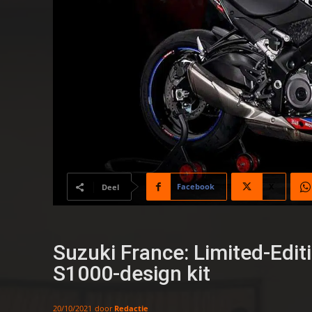
Facebook
X
Deel
Suzuki France: Limited-Edi
S1000-design kit
door
Redactie
20/10/2021