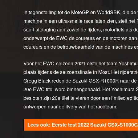
In tegenstelling tot de MotoGP en WorldSBK, die d
machine in een ultra-snelle race laten zien, stelt
soort uitdaging aan zowel de rijders, motorfiets als
onderwerpt de EWC de coureurs en de motoren aan l
coureurs en de betrouwbaarheid van de machines ec
Voor het EWC-seizoen 2021 eiste het team Yoshimu
plaats tijdens de seizoensfinale in Most. Het rijderst
Gregg Black reden de Suzuki GSX-R1000R naar de o
20e EWC titel werd binnengehaald. Het Yoshimura SE
besloten zijn 20e titel te vieren door een limited ed
ontworpen naar de livery van het raceteam.
Eerste test 2022 Suzuki GSX-S1000GT