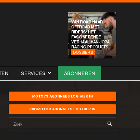
VAN ROAD NAAR
OFFROAD MET
RIDERS: HET
FASCINERENDE
VERHAAL VAN JOPA
RACING PRODUCTS
DOSSIERS
TEN
SERVICES
ABONNEREN
MOTO73 ABONNEES LOG HIER IN
PROMOTOR ABONNEES LOG HIER IN
Zoek