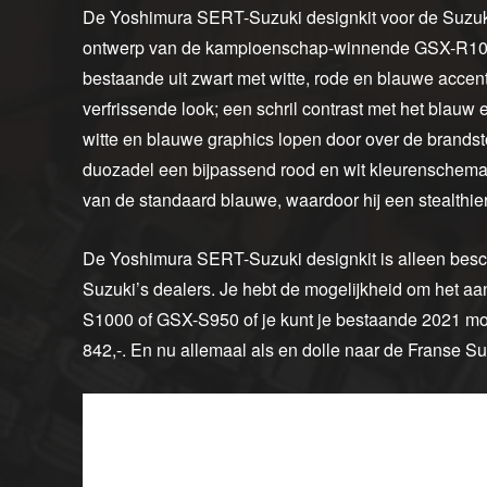
De Yoshimura SERT-Suzuki designkit voor de Suzuki
ontwerp van de kampioenschap-winnende GSX-R1000R
bestaande uit zwart met witte, rode en blauwe accente
verfrissende look; een schril contrast met het blauw
witte en blauwe graphics lopen door over de brandsto
duozadel een bijpassend rood en wit kleurenschema kri
van de standaard blauwe, waardoor hij een stealthier, s
De Yoshimura SERT-Suzuki designkit is alleen besch
Suzuki’s dealers. Je hebt de mogelijkheid om het a
S1000 of GSX-S950 of je kunt je bestaande 2021 mo
842,-. En nu allemaal als en dolle naar de Franse Su