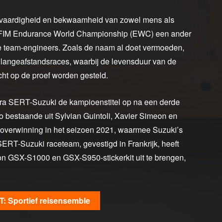
e vaardigheid en bekwaamheid van zowel mens als
 het FIM Endurance World Championship (EWC) een ander
 de team-engineers. Zoals de naam al doet vermoeden,
angeafstandsraces, waarbij de levensduur van de
ht op de proef worden gesteld.
ra SERT-Suzuki de kampioenstitel op na een derde
rio bestaande uit Sylvian Guintoli, Xavier Simeon en
verwinning in het seizoen 2021, waarmee Suzuki’s
RT-Suzuki raceteam, gevestigd in Frankrijk, heeft
ition GSX-S1000 en GSX-S950-stickerkit uit te brengen,
: Sportief reisensemble