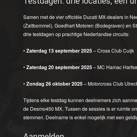
Testdagen: drie locaties, één 
Samen met de vier officiële Ducati MX-dealers in Ne
(Zaltbommel), Goedhart Motoren (Bodegraven) en Sta
drie testdagen op prachtige Nederlandse circuits:
•
Zaterdag 13 september 2025
– Cross Club Cuijk
•
Zaterdag 20 september 2025
– MC Hamac Harfs
•
Zondag 26 oktober 2025
– Motorcross Club Utrec
Tijdens elke testdag kunnen deelnemers zich aanme
de Desmo450 MX. Tussen de sessies is er ruimte om t
stemmen. Deelname is enkel mogelijk met een geld
Aanmelden