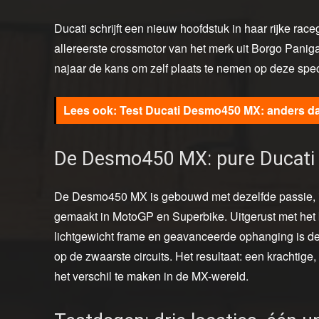
Ducati schrijft een nieuw hoofdstuk in haar rijke r
allereerste crossmotor van het merk uit Borgo Paniga
najaar de kans om zelf plaats te nemen op deze spec
Test Ducati Desmo450 MX: anders d
De Desmo450 MX: pure Ducati
De Desmo450 MX is gebouwd met dezelfde passie, in
gemaakt in MotoGP en Superbike. Uitgerust met h
lichtgewicht frame en geavanceerde ophanging is d
op de zwaarste circuits. Het resultaat: een krachtig
het verschil te maken in de MX-wereld.