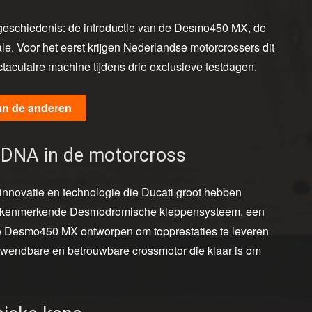
acegeschiedenis: de introductie van de Desmo450 MX, de
le. Voor het eerst krijgen Nederlandse motorcrossers dit
taculaire machine tijdens drie exclusieve testdagen.
an de anderen
 DNA in de motorcross
novatie en technologie die Ducati groot hebben
et kenmerkende Desmodromische kleppensysteem, een
e Desmo450 MX ontworpen om topprestaties te leveren
e, wendbare en betrouwbare crossmotor die klaar is om