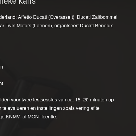
unieke kans
derland: Affetto Ducati (Overasselt), Ducati Zaltbommel
r Twin Motors (Loenen), organiseert Ducati Benelux
en
ht
lden voor twee testsessies van ca. 15–20 minuten op
e evalueren en instellingen zoals vering af te
ige KNMV- of MON-licentie.