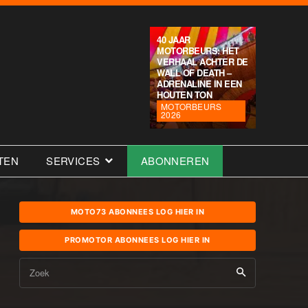
40 JAAR
MOTORBEURS: HET
VERHAAL ACHTER DE
WALL OF DEATH –
ADRENALINE IN EEN
HOUTEN TON
MOTORBEURS
2026
TEN
SERVICES
ABONNEREN
MOTO73 ABONNEES LOG HIER IN
PROMOTOR ABONNEES LOG HIER IN
Zoek