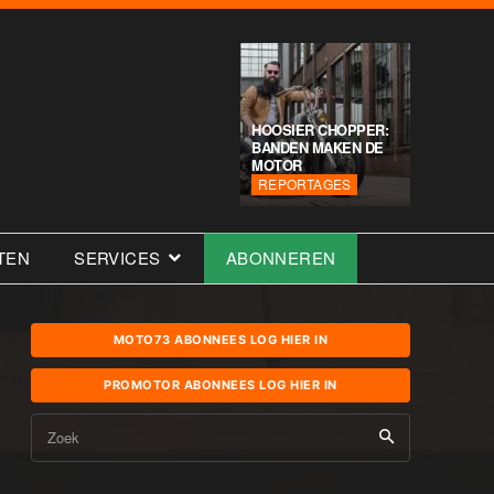
HOOSIER CHOPPER:
BANDEN MAKEN DE
MOTOR
REPORTAGES
TEN
SERVICES
ABONNEREN
MOTO73 ABONNEES LOG HIER IN
PROMOTOR ABONNEES LOG HIER IN
Zoek