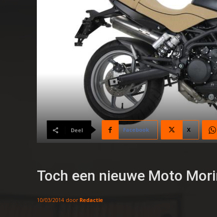
Facebook
X
Deel
Toch een nieuwe Moto Mori
door
Redactie
10/03/2014