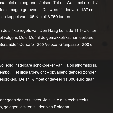
aar niet om beginnersfietsen. Tot nu! Want met de 11 ½
 tenminste mogen geloven… De tweecilinder van 1187 cc
 een koppel van 105 Nm bij 6.750 toeren.
n de strikte regels van Den Haag komt de 11 ½ dichter
et volgens Moto Morini de gemakkelijkst hanteerbare
 de Scrambler, Corsaro 1200 Veloce, Granpasso 1200 en
olledig instelbare schokbreker van Paioli afkomstig is.
rembo. Het rijklaargewicht – opvallend genoeg zonder
 gesproken. De 11 ½ moet ongeveer 11.000 euro gaan
jaar geen dealers meer. Je zult je dus rechtsreeks
o, gelegen iets ten zuiden van Bologna.