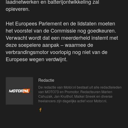
laadnetwerken en batterijontwikkeling zal
opleveren.
Het Europees Parlement en de lidstaten moeten
het voorstel van de Commissie nog goedkeuren.
Verwacht wordt dat een meerderheid instemt met
deze soepelere aanpak – waarmee de
verbrandingsmotor voorlopig nog niet van de
Europese wegen verdwijnt.
Redactie
De redactie van Motor.nl bestaat uit alle redactieleden
van MOTO73 en Promotor. Redacteuren Marien
Cahuzak, Jan Kruithof, Maikel Sneek en diverse
freelancers zijn dagelijks actief voor Motor.nl.